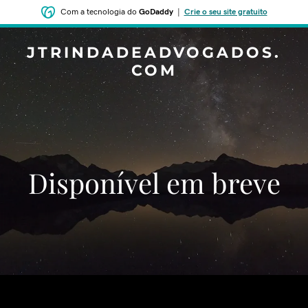
Com a tecnologia do
GoDaddy
|
Crie o seu site gratuito
JTRINDADEADVOGADOS.
COM
Disponível em breve